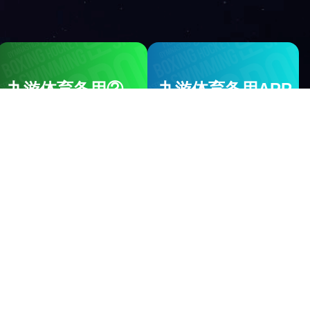
13022032号-4
联系我们
化配套
砂、除泥
高端工程
需求。
运与现场