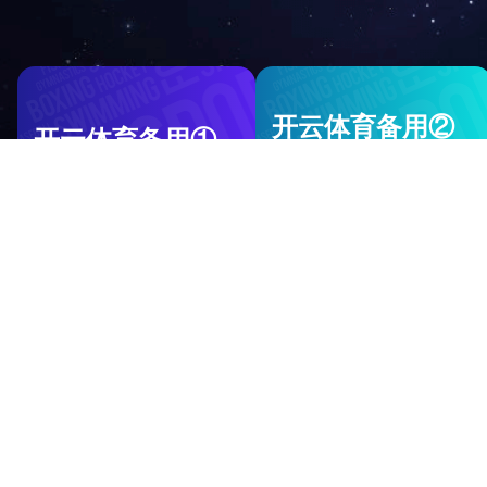
CopyRight ©
高端非开挖泥浆净化系统销往欧洲
近日，开云官方网页版_开云（中国）自主研发的高端
非
优势，获得当地非开挖工程、地下管线施工客户高度认
一、高端整机配置，适配欧洲严苛泥浆处理标准
整套泥浆净化系统采用高标准核心配件组合，针对欧洲
工序，多级固液分离结构可高效分离泥浆中钻屑、黏土
施工规范，大幅减少泥浆废弃排放量，降低客户施工耗
二、模块化快速拆装结构，适配移动施工场景
设备采用分体式独立模块设计，筛分单元、除砂单元、