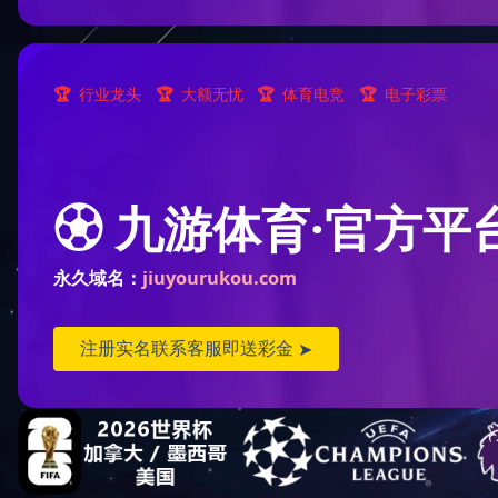
固控技术
快捷
6月
26
2026
办公
冠能泥浆净化系统：多重性能优势助力
工程高效绿色施工
产品
冠能石油振动筛网现场实测：通用互换
国际
适配全机型，筑牢钻井固控筛分防线
冠能卧螺离心机核心技术优势解析：多
南美
行业固液分离升级之选设备
冠能泥浆净化系统各组成部分介绍
冠能泥浆净化系统现场实测：高效净化
赋能工程降本环保双升级