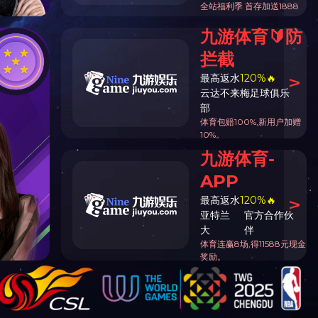
开云官方网页版_开云（中
国）
关注冠能
固控设备
油田环保设备
国）
卧螺离心机
冠能固控设备厂家
振动筛筛网
泥浆处理系统