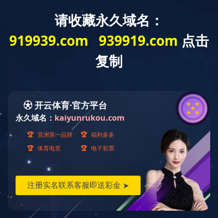
联系我们
Language 语言
开云官方网页版_开云（中国）
开云官方网页版_开云（中国）
行业应用
我在这里:
开云官方网页版_开云（中国）
案例新闻
新闻
关于我们
案例新闻
技术专题
视频